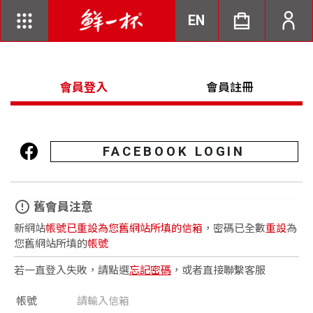
EN
會員登入
會員註冊
FACEBOOK LOGIN
error_outline
舊會員注意
新網站
帳號已重設為您舊網站所填的信箱
，密碼已全數
重設
為
您舊網站所填的
帳號
若一直登入失敗，請點選
忘記密碼
，或者直接聯繫客服
帳號