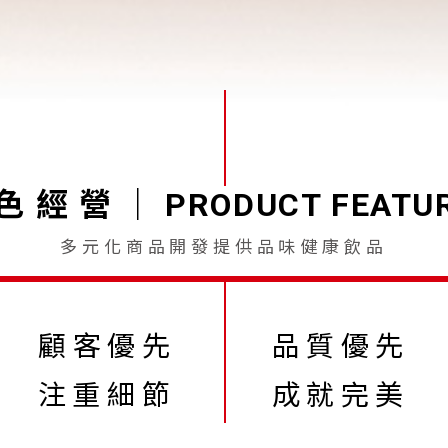
色 經 營
｜
PRODUCT FEATU
多元化商品開發提供品味健康飲品
顧客優先
品質優先
注重細節
成就完美
堅守承諾
信賴可靠