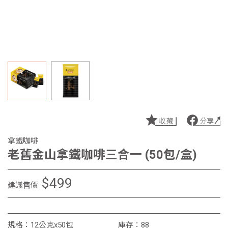
拿鐵咖啡
老舊金山拿鐵咖啡三合一 (50包/盒)
$499
建議售價
規格：12公克x50包
庫存：88