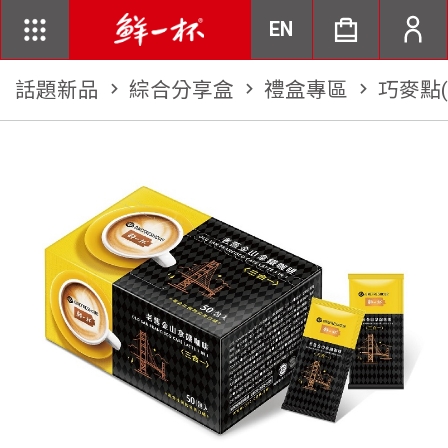
EN
話題新品
chevron_right
綜合分享盒
chevron_right
禮盒專區
chevron_right
巧麥點