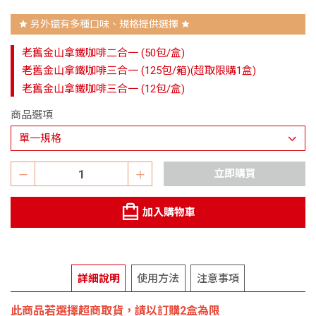
另外還有多種口味、規格提供選擇
star
star
老舊金山拿鐵咖啡二合一 (50包/盒)
老舊金山拿鐵咖啡三合一 (125包/箱)(超取限購1盒)
老舊金山拿鐵咖啡三合一 (12包/盒)
商品選項
立即購買
加入購物車
詳細說明
使用方法
注意事項
此商品若選擇超商取貨，請以訂購2盒為限